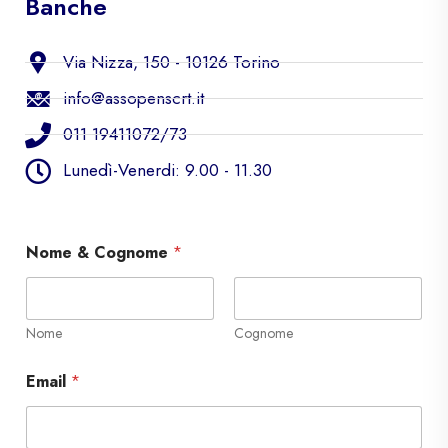
Banche
Via Nizza, 150 - 10126 Torino
info@assopenscrt.it
011 19411072/73
Lunedì-Venerdi: 9.00 - 11.30
Nome & Cognome
*
Nome
Cognome
Email
*